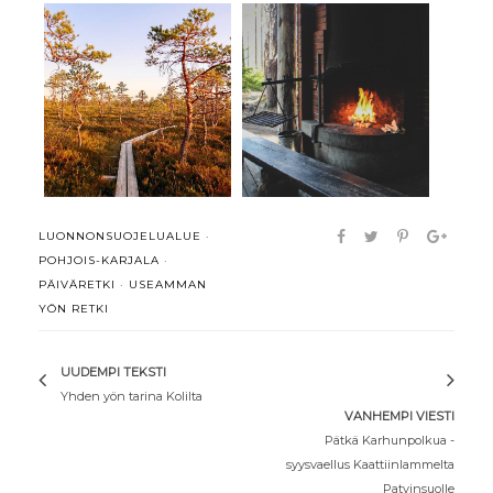
Iltakävely
Kolmanneksi pienin
Puurijärven ja
kansallispuisto ...
Isosuon k...
LUONNONSUOJELUALUE
·
POHJOIS-KARJALA
·
PÄIVÄRETKI
·
USEAMMAN
YÖN RETKI
UUDEMPI TEKSTI
Yhden yön tarina Kolilta
VANHEMPI VIESTI
Pätkä Karhunpolkua -
syysvaellus Kaattiinlammelta
Patvinsuolle