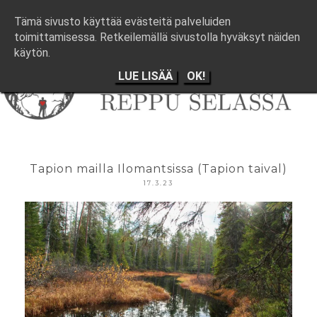
Tämä sivusto käyttää evästeitä palveluiden
toimittamisessa. Retkeilemällä sivustolla hyväksyt näiden
käytön.
LUE LISÄÄ
OK!
Tapion mailla Ilomantsissa (Tapion taival)
17.3.23