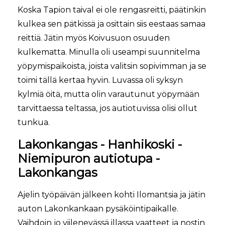
Koska Tapion taival ei ole rengasreitti, päätinkin
kulkea sen pätkissä ja osittain siis eestaas samaa
reittiä. Jätin myös Koivusuon osuuden
kulkematta. Minulla oli useampi suunnitelma
yöpymispaikoista, joista valitsin sopivimman ja se
toimi tällä kertaa hyvin. Luvassa oli syksyn
kylmiä öitä, mutta olin varautunut yöpymään
tarvittaessa teltassa, jos autiotuvissa olisi ollut
tunkua.
Lakonkangas - Hanhikoski -
Niemipuron autiotupa -
Lakonkangas
Ajelin työpäivän jälkeen kohti Ilomantsia ja jätin
auton Lakonkankaan pysäköintipaikalle.
Vaihdoin jo viilenevässä illassa vaatteet ja nostin