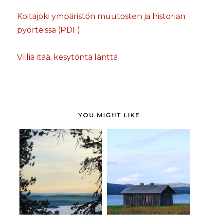
Koitajoki ympäristön muutosten ja historian
pyörteissä (PDF)
Villiä itää, kesytöntä länttä
YOU MIGHT LIKE
Lokan rannalla,
Yhden yön tarina
menneisyyden
Kolilta
äärell...