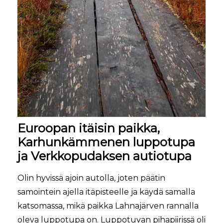
Euroopan itäisin paikka,
Karhunkämmenen luppotupa
ja Verkkopudaksen autiotupa
Olin hyvissä ajoin autolla, joten päätin
samointein ajella itäpisteelle ja käydä samalla
katsomassa, mikä paikka Lahnajärven rannalla
oleva luppotupa on. Luppotuvan pihapiirissä oli