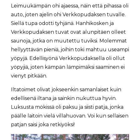
Leimuukämpän ohi ajaessa, näin että pihassa oli
auto, joten ajelin ohi Verkkopudaksen tuvalle.
Siellä tupa odotti tyhjänä. Hanhikosken ja
Verkkopudaksen tuvat ovat alunpitäen olleet
saunoja, jotka on muutettu tuviksi. Molemmat
hellyyttävän pieniä, joihin toki mahtuu useampi
yöpyjä. Edellisyönä Verkkopudaksella oli ollut
yöpyjiä, joten kämpän lämpimäksi saaminen ei
vienyt pitkään.
Iltatoimet olivat jokseenkin samanlaiset kuin
edellisenä iltana ja sainkin nukuttua hyvin.
Luksusta mökissä oli paksu ja siisti patja, jonka
päälle laitoin vielä villahuovan. Voi kun sellaisen
patjan saisi joka retkiyöksi!