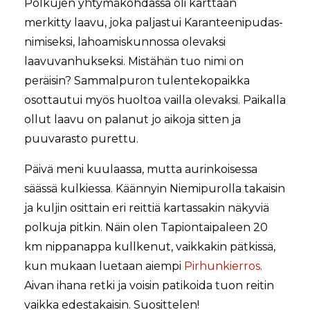
Polkujen yhtymäkohdassa oli karttaan
merkitty laavu, joka paljastui Karanteenipudas-
nimiseksi, lahoamiskunnossa olevaksi
laavuvanhukseksi. Mistähän tuo nimi on
peräisin? Sammalpuron tulentekopaikka
osottautui myös huoltoa vailla olevaksi. Paikalla
ollut laavu on palanut jo aikoja sitten ja
puuvarasto purettu.
Päivä meni kuulaassa, mutta aurinkoisessa
säässä kulkiessa. Käännyin Niemipurolla takaisin
ja kuljin osittain eri reittiä kartassakin näkyviä
polkuja pitkin. Näin olen Tapiontaipaleen 20
km nippanappa kullkenut, vaikkakin pätkissä,
kun mukaan luetaan aiempi
Pirhunkierros
.
Aivan ihana retki ja voisin patikoida tuon reitin
vaikka edestakaisin. Suosittelen!