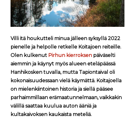
Villi itä houkutteli minua jälleen syksyllä 2022
pienelle ja helpolle retkelle Koitajoen reiteille.
Olen kulkenut
Pirhun kierroksen
päiväselti
aiemmin ja käynyt myös alueen eteläpäässä
Hanhikosken tuvalla, mutta Tapiontaival oli
kokonaisuudessaan vielä käymättä. Koitajoella
on mielenkiintoinen historia ja siellä pääsee
parhaimmillaan erämaatunnelmaan, vaikkakin
välillä saattaa kuulua auton ääniä ja
kultakaivoksen kaukaista meteliä.