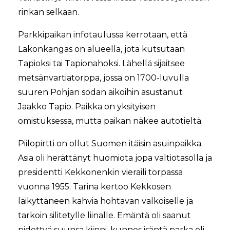
rinkan selkään.
Parkkipaikan infotaulussa kerrotaan, että
Lakonkangas on alueella, jota kutsutaan
Tapioksi tai Tapionahoksi. Lähellä sijaitsee
metsänvartiatorppa, jossa on 1700-luvulla
suuren Pohjan sodan aikoihin asustanut
Jaakko Tapio. Paikka on yksityisen
omistuksessa, mutta paikan näkee autotieltä.
Piilopirtti on ollut Suomen itäisin asuinpaikka.
Asia oli herättänyt huomiota jopa valtiotasolla ja
presidentti Kekkonenkin vieraili torpassa
vuonna 1955. Tarina kertoo Kekkosen
läikyttäneen kahvia hohtavan valkoiselle ja
tarkoin silitetylle liinalle. Emäntä oli saanut
pidettyä suunsa kiinni, kunnes isäntä parka oli